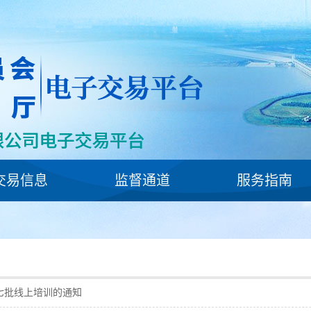
交易信息
监督通道
服务指南
第七批线上培训的通知