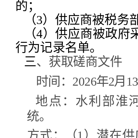
的；
（
3）供应商被税务
（
4）供应商被政府
行为记录名单。
三
、获取磋商文件
时间：
202
6
年
2
月
1
地点：水利部淮
统。
方式
：（
1）潜在