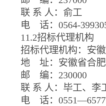
联
系
人：
俞
工
电
话：
0564-
39930
1
1
.2招标代理机构
招标代理机构：
安徽
地
址：安徽省合肥
邮
编：
2300
00
联
系
人：
毕
工
、
李
电
话：
0551—
6577