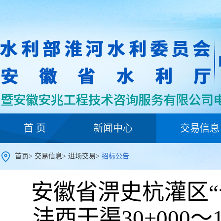
首 页
新闻中心
交易信息
首页
>
交易信息
>
进场交易
>
招标公告
安徽省淠史杭灌区
沣西干渠30+000